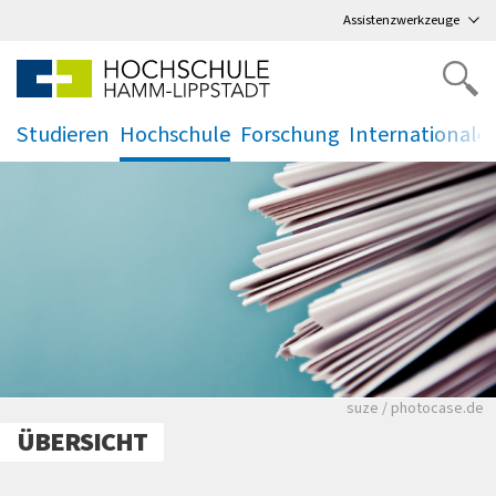
Direkt
zum Hauptmenü
,
zum Inhalt
,
Assistenzwerkzeuge
Studieren
Hochschule
Forschung
Internationale
.
.
.
.
Viele Zeitungen.
suze / photocase.de
ÜBERSICHT