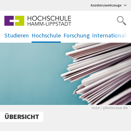
Direkt
zum Hauptmenü
,
zum Inhalt
,
Assistenzwerkzeuge
Studieren
Hochschule
Forschung
Internationale
.
.
.
.
Viele Zeitungen.
suze / photocase.de
ÜBERSICHT