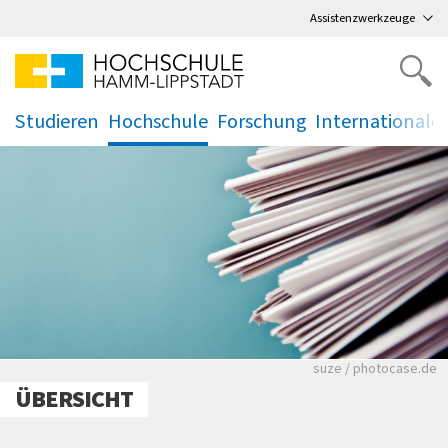
Direkt
zum Hauptmenü
,
zum Inhalt
,
Assistenzwerkzeuge
Studieren
Hochschule
Forschung
Internationale
.
.
.
.
Viele Zeitungen.
suze / photocase.de
ÜBERSICHT