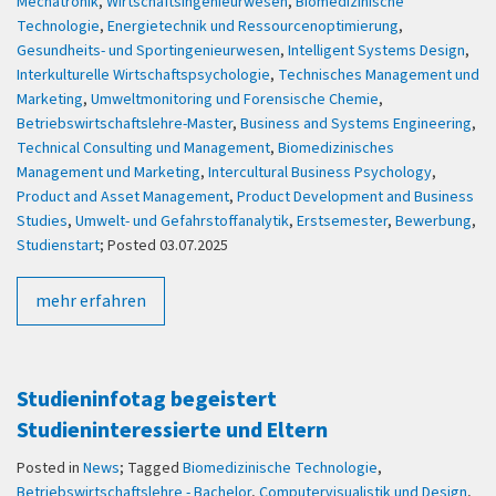
Mechatronik
,
Wirtschaftsingenieurwesen
,
Biomedizinische
Technologie
,
Energietechnik und Ressourcenoptimierung
,
Gesundheits- und Sportingenieurwesen
,
Intelligent Systems Design
,
Interkulturelle Wirtschaftspsychologie
,
Technisches Management und
Marketing
,
Umweltmonitoring und Forensische Chemie
,
Betriebswirtschaftslehre-Master
,
Business and Systems Engineering
,
Technical Consulting und Management
,
Biomedizinisches
Management und Marketing
,
Intercultural Business Psychology
,
Product and Asset Management
,
Product Development and Business
Studies
,
Umwelt- und Gefahrstoffanalytik
,
Erstsemester
,
Bewerbung
,
Studienstart
; Posted 03.07.2025
mehr erfahren
Studieninfotag begeistert
Studieninteressierte und Eltern
Posted in
News
; Tagged
Biomedizinische Technologie
,
Betriebswirtschaftslehre - Bachelor
,
Computervisualistik und Design
,