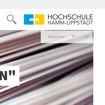
en
glish
Quicklinks
EN"