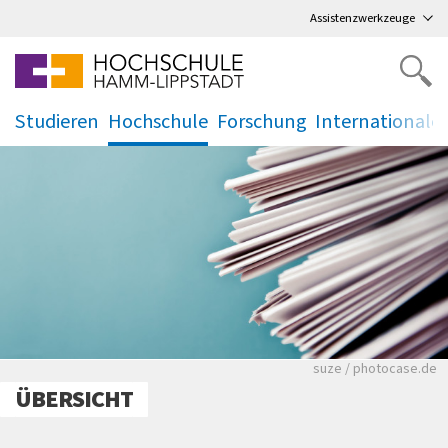
Direkt
zum Hauptmenü
,
zum Inhalt
,
Assistenzwerkzeuge
Studieren
Hochschule
Forschung
Internationale
.
.
.
.
Viele Zeitungen.
suze / photocase.de
ÜBERSICHT