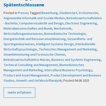
Spätentschlossene
Posted in
Presse
; Tagged
Bewerbung
,
Studienstart
,
Erstsemester
,
Angewandte Informatik und Soziale Medien
,
Betriebswirtschaftslehre
- Bachelor
,
Computervisualistik und Design
,
Electronic Engineering
,
Materialwissenschaften und Bionik
,
Mechatronik
,
Wirtschaftsingenieurwesen
,
Biomedizinische Technologie
,
Energietechnik und Ressourcenoptimierung
,
Gesundheits- und
Sportingenieurwesen
,
Intelligent Systems Design
,
Interkulturelle
Wirtschaftspsychologie
,
Technisches Management und Marketing
,
Umweltmonitoring und Forensische Chemie
,
Betriebswirtschaftslehre-Master
,
Business and Systems Engineering
,
Technical Consulting and Management
,
Biomedizinisches
Management und Marketing
,
Intercultural Business Psychology
,
Product and Asset Management
,
Product Development and Business
Studies
,
Umwelt- und Gefahrstoffanalytik
; Posted 04.08.2025
mehr erfahren