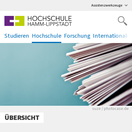
Direkt
zum Hauptmenü
,
zum Inhalt
,
Assistenzwerkzeuge
Studieren
Hochschule
Forschung
Internationale
.
.
.
.
Viele Zeitungen.
suze / photocase.de
ÜBERSICHT