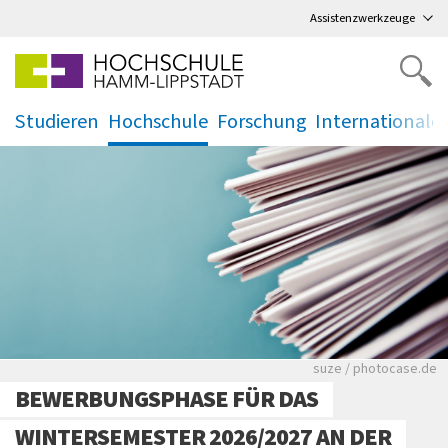
Direkt
zum Hauptmenü
,
zum Inhalt
,
Assistenzwerkzeuge
Studieren
Hochschule
Forschung
Internationale
.
.
.
.
Viele Zeitungen.
suze / photocase.de
BEWERBUNGSPHASE FÜR DAS
WINTERSEMESTER 2026/2027 AN DER