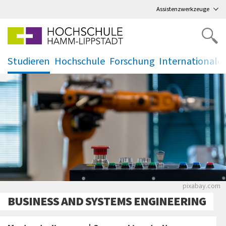
Direkt
zum Hauptmenü
,
zum Inhalt
,
Assistenzwerkzeuge
Studieren
Hochschule
Forschung
Internationale
.
.
.
.
pixabay.com
BUSINESS AND SYSTEMS ENGINEERING