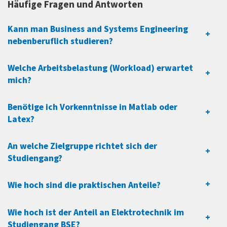
Häufige Fragen und Antworten
entwickelt und zur Marktreife gebracht werden.
Wissen erweitern und vertiefen – mit
Kann man Business and Systems Engineering
Automobiltechnologie und Industrie 4.0
nebenberuflich studieren?
Der Begriff System wird im Studiengang umfassend
Welche Arbeitsbelastung (Workload) erwartet
verstanden und deckt mechanische, mechatronische
mich?
und informationstechnische Systeme und damit
Produkte ab. Dazu werden die Lehrinhalte anhand
Benötige ich Vorkenntnisse in Matlab oder
zweier innovationstreibender Themen veranschaulicht
Latex?
und geübt.
An welche Zielgruppe richtet sich der
Automobiltechnik & Industrie 4.0
Studiengang?
Durch die Fokussierung auf diese beiden Themenfelder
wird das Wissen praxisnah, anschaulich und besonders
Wie hoch sind die praktischen Anteile?
fundiert vermittelt. Das dadurch erlangte Detailwissen
Wie hoch ist der Anteil an Elektrotechnik im
zu ausgewählten Themen in der Automobiltechnik und
Studiengang BSE?