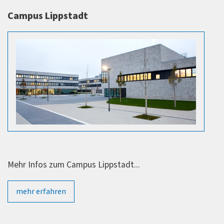
"Elektrotechnik" oder in einem vergleichbaren
Campus Lippstadt
Studiengang.
Der vorausgegangene Studiengang muss dabei einen
Mindestumfang von 210 ECTS Kreditpunkten
vorweisen.
Falls diese Kreditpunkte nicht vorliegen, können
diese durch Belegen zusätzlicher Module der oben
genannten Studiengänge nachgeholt werden.
Im Einzelfall entscheidet der Prüfungsausschuss über
erforderliche Maßnahmen.
Mehr Infos zum Campus Lippstadt...
mehr erfahren