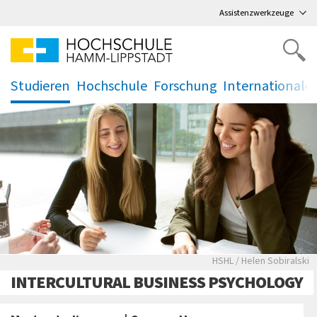
Direkt
zum Hauptmenü
,
zum Inhalt
,
Assistenzwerkzeuge
Studieren
Hochschule
Forschung
Internationale
.
.
.
.
pexel/Fauxels
HSHL / Helen Sobiralski
INTERCULTURAL BUSINESS PSYCHOLOGY