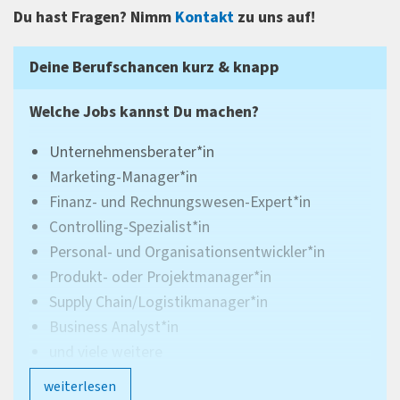
Du hast Fragen? Nimm
Kontakt
zu uns auf!
Deine Berufschancen kurz & knapp
Welche Jobs kannst Du machen?
Unternehmensberater*in
Marketing-Manager*in
Finanz- und Rechnungswesen-Expert*in
Controlling-Spezialist*in
Personal- und Organisationsentwickler*in
Produkt- oder Projektmanager*in
Supply Chain/Logistikmanager*in
Business Analyst*in
und viele weitere
weiterlesen
In welchen Branchen kannst Du arbeiten?