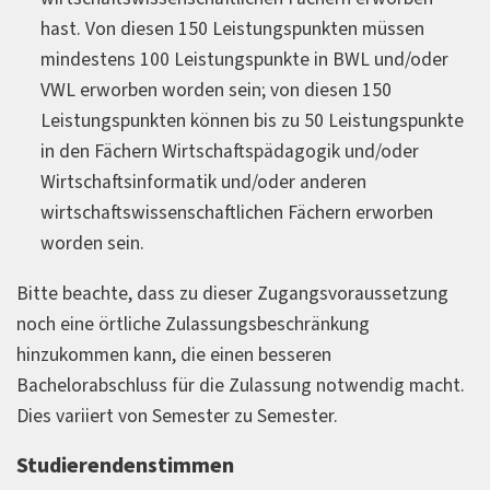
Prozess- und Projektmanagement
hast. Von diesen 150 Leistungspunkten müssen
und viele weitere mehr
mindestens 100 Leistungspunkte in BWL und/oder
VWL erworben worden sein; von diesen 150
Wo arbeiten unsere Alumni heute?
Leistungspunkten können bis zu 50 Leistungspunkte
Airbus
in den Fächern Wirtschaftspädagogik und/oder
BMW
Wirtschaftsinformatik und/oder anderen
Hella
wirtschaftswissenschaftlichen Fächern erworben
Miele
worden sein.
Bertelsmann
Bitte beachte, dass zu dieser Zugangsvoraussetzung
Phoenix Contact
noch eine örtliche Zulassungsbeschränkung
aber auch bei kleinen oder mittelständischen
hinzukommen kann, die einen besseren
Unternehmen
Bachelorabschluss für die Zulassung notwendig macht.
Dies variiert von Semester zu Semester.
Studierendenstimmen