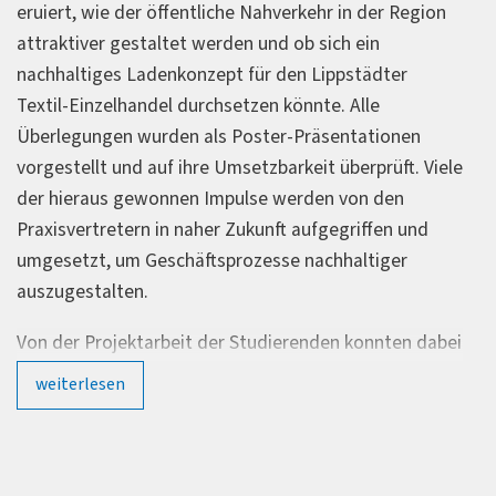
eruiert, wie der öffentliche Nahverkehr in der Region
attraktiver gestaltet werden und ob sich ein
nachhaltiges Ladenkonzept für den Lippstädter
Textil-Einzelhandel durchsetzen könnte. Alle
Überlegungen wurden als Poster-Präsentationen
vorgestellt und auf ihre Umsetzbarkeit überprüft. Viele
der hieraus gewonnen Impulse werden von den
Praxisvertretern in naher Zukunft aufgegriffen und
umgesetzt, um Geschäftsprozesse nachhaltiger
auszugestalten.
Von der Projektarbeit der Studierenden konnten dabei
folgende Unternehmen profitieren: die
Kuchenmeister
weiterlesen
GmbH
,
Bauer Engels
, das
Studierendenwerk
Paderborn
, die
RLG Regionalverkehr Ruhr-Lippe
GmbH
, die Stadt
Rietberg
, die
Pöttker GmbH
und die