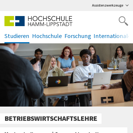
Direkt
zum Hauptmenü
,
zum Inhalt
,
Assistenzwerkzeuge
Studieren
Hochschule
Forschung
Internationale
.
.
.
.
BETRIEBSWIRTSCHAFTSLEHRE