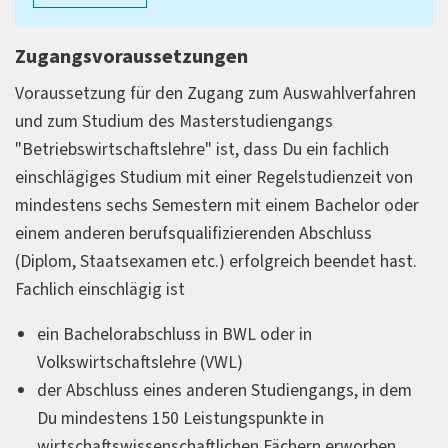
Industrie und produzierende Wirtschaft
Zugangsvoraussetzungen
Dienstleistungs- und Beratungsunternehmen
Voraussetzung für den Zugang zum Auswahlverfahren
Finanz- und Versicherungswirtschaft
und zum Studium des Masterstudiengangs
Handel und E-Commerce
"Betriebswirtschaftslehre" ist, dass Du ein fachlich
Gesundheits- und Sozialwirtschaft
einschlägiges Studium mit einer Regelstudienzeit von
Öffentlicher Dienst
mindestens sechs Semestern mit einem Bachelor oder
und weitere
einem anderen berufsqualifizierenden Abschluss
Welche Aufgaben erwarten Dich?
(Diplom, Staatsexamen etc.) erfolgreich beendet hast.
Fachlich einschlägig ist
Unternehmens- und Marktanalysen
Entwicklung von Geschäfts- und
ein Bachelorabschluss in BWL oder in
Marketingstrategien
Volkswirtschaftslehre (VWL)
Planung und Steuerung von Finanzen und
der Abschluss eines anderen Studiengangs, in dem
Controlling
Du mindestens 150 Leistungspunkte in
Personal- und Organisationsentwicklung
wirtschaftswissenschaftlichen Fächern erworben