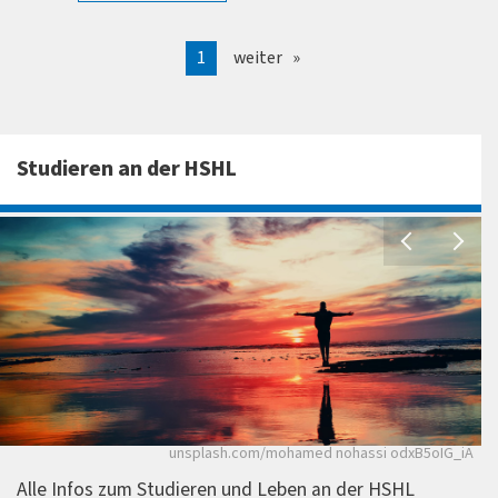
1
weiter
Studieren an der HSHL
P
unsplash.com/mohamed nohassi odxB5oIG_iA
Alle Infos zum Studieren und Leben an der HSHL