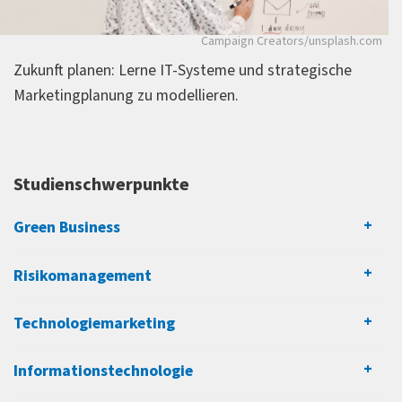
Welche Aufgaben erwarten Dich?
plash.com
ThisisEngineering RAEng/unspl
Entwicklung und Vermarktung technischer
che
Businessmodelle von morgen:
Entwickle nachhalt
Produkte
Geschäftsideen. Starte jetzt durch!
Planung und Steuerung von
Marketingkampagnen
Analyse von Märkten, Kund*innenverhalten und
Trends
Studienschwerpunkte
Technische Betreuung von Kund*innen und
Produktlaunches
Green Business
Koordination von interdisziplinären
Projektteams
Risikomanagement
Erarbeitung von Vertriebsstrategien und
Kommunikationskonzepten
Technologiemarketing
und weitere Aufgaben
Informationstechnologie
Wo arbeiten unsere Alumni heute?