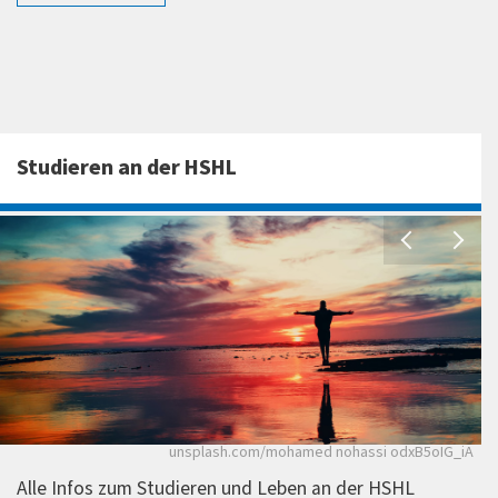
mehr erfahren
Studieren an der HSHL
P
unsplash.com/mohamed nohassi odxB5oIG_iA
Alle Infos zum Studieren und Leben an der HSHL