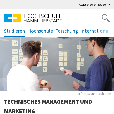
Direkt
zum Hauptmenü
,
zum Inhalt
,
Assistenzwerkzeuge
Studieren
Hochschule
Forschung
Internationale
.
.
.
.
Zwei männliche Stud
airfocus/unsplash.com
TECHNISCHES MANAGEMENT UND
MARKETING