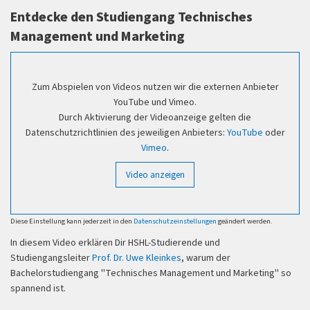
Entdecke den Studiengang Technisches
Porsche
Management und Marketing
EY
Miele
Eggheads
Zum Abspielen von Videos nutzen wir die externen Anbieter
Die Zeit
YouTube und Vimeo.
Uniper
Durch Aktivierung der Videoanzeige gelten die
Datenschutzrichtlinien des jeweiligen Anbieters:
YouTube
oder
Hilti
Vimeo
.
Schmitz&Söhne
Digital Buildung Solutions
Video anzeigen
und weitere
Diese Einstellung kann jederzeit in den
Datenschutzeinstellungen
geändert werden.
In diesem Video erklären Dir HSHL-Studierende und
Studiengangsleiter
Prof. Dr. Uwe Kleinkes
, warum der
Bachelorstudiengang "Technisches Management und Marketing" so
spannend ist.