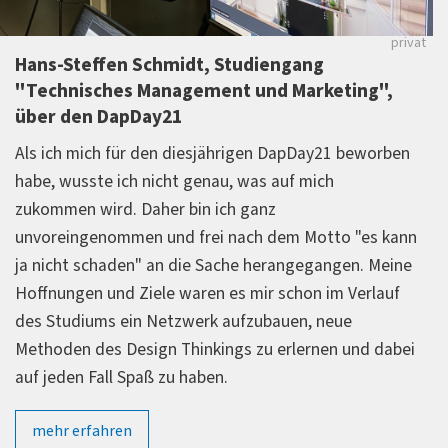
as
privat
g
Marius Pöpsel, Alumni "Technisches
keting",
Management und Marketing",
Auslandssemester auf Bali und ansc
Weltreise
y21 beworben
"Auf der sog. "Insel der Götter" lernte ich 
ch
jetzige Freundin kennen. Wir verliebten uns 
die unzähligen Strände und Reisfelder, in d
tto "es kann
Essen und vor allem auch in die unglaublich
angen. Meine
freundlichen Menschen.
Somit waren die E
 im Verlauf
innerhalb des Studiums der Startpunkt für
neue
weiteren Werdegang. Deshalb befinden wir
en und dabei
derzeit auf einer Weltreise zurück nach Süd
wo unsere gemeinsame Reise begann."