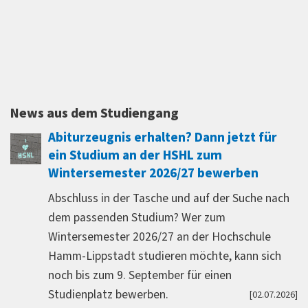
ringe
Prozessoptimierung hat mir ein breites, praxis
Fundament gegeben – im Grunde standen mir
ere ich
alle Türen offen. Der anschließende Master in
as
Risikomanagement und Controlling war deshal
king und
logische Weiterentwicklung, für die der Studi
n
News aus dem Studiengang
die perfekten Voraussetzungen geschaffen hat
Abiturzeugnis erhalten? Dann jetzt für
Besonders prägend war der Schwerpunkt Gree
eine
ein Studium an der HSHL zum
Business: Dort habe ich mich erstmals intensiv
nd aktive
Wintersemester 2026/27 bewerben
nachhaltigen Energieträgern beschäftigt und 
rden
Abschluss in der Tasche und auf der Suche nach
im Rahmen des Kurses sogar hinter die Kulisse
ie
dem passenden Studium? Wer zum
IKEA schauen – inklusive spannender Einblicke,
Wintersemester 2026/27 an der Hochschule
das Unternehmen seine Prozesse effizienter u
durch
Hamm-Lippstadt studieren möchte, kann sich
nachhaltiger gestaltet. Zusammen mit Innovat
noch bis zum 9. September für einen
und Change Management habe ich gelernt, wie
Studienplatz bewerben.
[02.07.2026]
Unternehmen Wandel nicht nur anstoßen, son