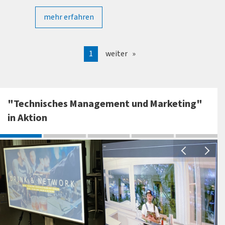
ützen
auch messbar machen.
mehr erfahren
dule, die
Der Studiengang ist absolut empfehlenswert, w
tegien
viele verschiedene Themengebiete verbindet 
mitteln
1
weiter
damit extrem vielseitige Karrierewege eröffne
assen.
iness"
nd
"Technisches Management und Marketing"
SARIA als
in Aktion
xisnah
ie
ter als
et werden
er
n Aufbau