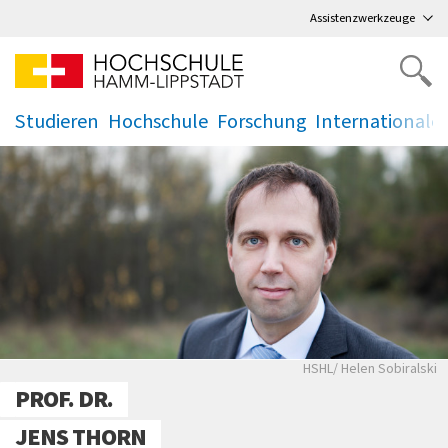
Direkt
zum Hauptmenü
,
zum Inhalt
,
Assistenzwerkzeuge
Studieren
Hochschule
Forschung
Internationale
.
.
.
.
Portraitaufnahme P
HSHL/ Helen Sobiralski
PROF. DR.
JENS THORN