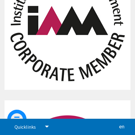
en
glis
Quicklinks