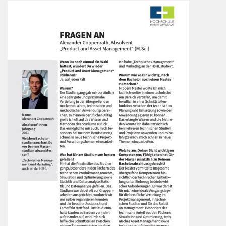
anvertraut, mit der ich mich auch in die Position
Professional Information Technology and Security
Consultant einer technischeren Abteilung des
Unternehmens weiterentwickelt habe.
Im Anschluss an den Wechsel habe ich vermehrt
fachliche Beiträge zu Angebotserstellung
beigetragen. Im Fokus standen dabei für mich sowohl
Projektpläne als auch Umsetzungskonzepte für
Systementwicklungen und Studien. Derzeitig vertiefe
ich mich für die Eviden Germany GmbH, die hervorging
aus der Atos Information Technology GmbH, als
externer Berater für IT-Infrastruktur- und
Systementwicklungsprojekte sowie Studien mit KI-
Bestandteilen. Dabei entwickle ich in
unterschiedlichen Kund*innenprojekten
Umsetzungskonzepte und -strategien, erarbeite