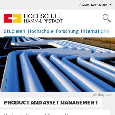
Direkt
zum Hauptmenü
,
zum Inhalt
,
Assistenzwerkzeuge
Studieren
Hochschule
Forschung
Internationale
.
.
.
.
pixabay.com
PRODUCT AND ASSET MANAGEMENT