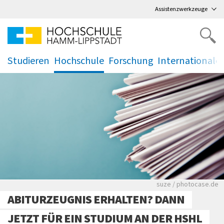
Direkt
zum Hauptmenü
,
zum Inhalt
,
Assistenzwerkzeuge
Studieren
Hochschule
Forschung
Internationale
.
.
.
.
Viele Zeitungen.
suze / photocase.de
ABITURZEUGNIS ERHALTEN? DANN
JETZT FÜR EIN STUDIUM AN DER HSHL