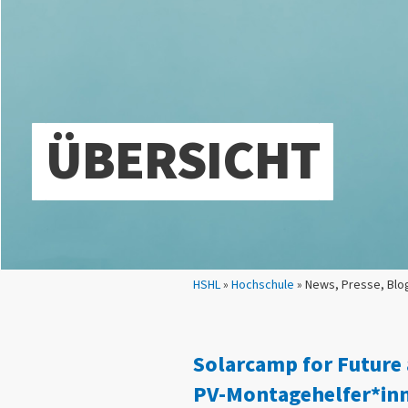
ÜBERSICHT
Sie sind hier:
HSHL
»
Hochschule
» News, Presse, Blo
Solarcamp for Future 
PV-Montagehelfer*inn