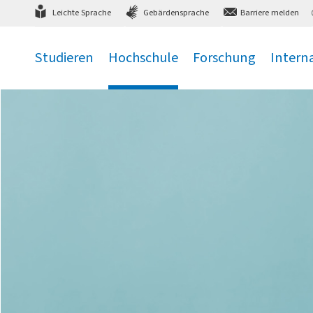
Direkt
zum Hauptmenü
,
zum Inhalt
,
Leichte Sprache
Gebärdensprache
Barriere melden
Studieren
Hochschule
Forschung
Intern
.
.
.
.