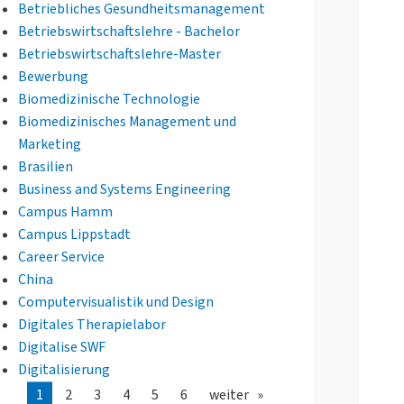
Betriebliches Gesundheitsmanagement
Betriebswirtschaftslehre - Bachelor
Betriebswirtschaftslehre-Master
Bewerbung
Biomedizinische Technologie
Biomedizinisches Management und
Marketing
Brasilien
Business and Systems Engineering
Campus Hamm
Campus Lippstadt
Career Service
China
Computervisualistik und Design
Digitales Therapielabor
Digitalise SWF
Digitalisierung
1
2
3
4
5
6
weiter