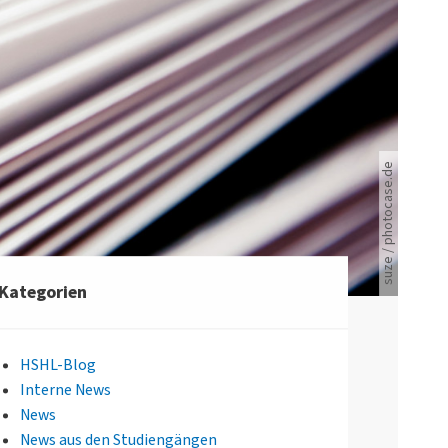
suze / photocase.de
Viele Zeitungen.
Kategorien
HSHL-Blog
Interne News
News
News aus den Studiengängen