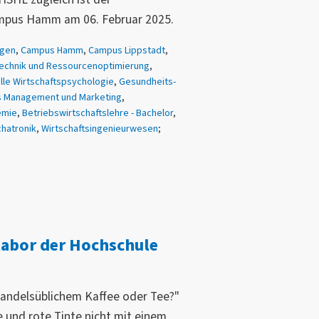
mpus Hamm am 06. Februar 2025.
ngen
,
Campus Hamm
,
Campus Lippstadt
,
echnik und Ressourcenoptimierung
,
elle Wirtschaftspsychologie
,
Gesundheits-
s Management und Marketing
,
emie
,
Betriebswirtschaftslehre - Bachelor
,
hatronik
,
Wirtschaftsingenieurwesen
;
labor der Hochschule
 handelsüblichem Kaffee oder Tee?"
und rote Tinte nicht mit einem