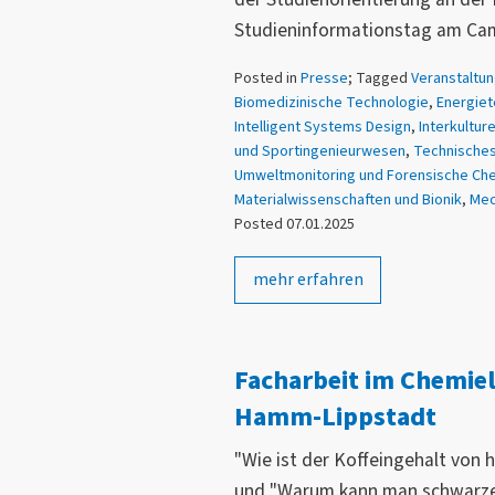
Studieninformationstag am Ca
Posted in
Presse
; Tagged
Veranstaltu
Biomedizinische Technologie
,
Energiet
Intelligent Systems Design
,
Interkultur
und Sportingenieurwesen
,
Technische
Umweltmonitoring und Forensische Ch
Materialwissenschaften und Bionik
,
Mec
Posted 07.01.2025
mehr erfahren
Facharbeit im Chemie
Hamm-Lippstadt
"Wie ist der Koffeingehalt von
und "Warum kann man schwarze 