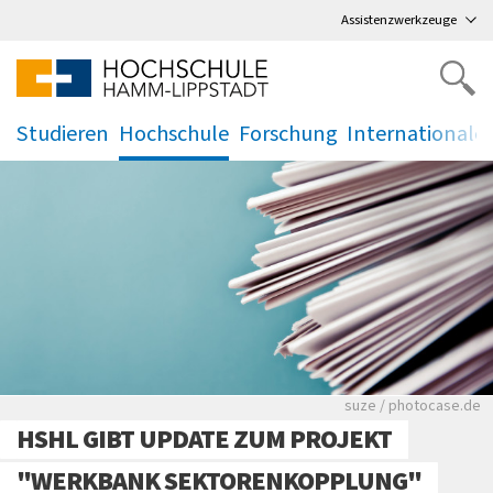
Direkt
zum Hauptmenü
,
zum Inhalt
,
Assistenzwerkzeuge
Studieren
Hochschule
Forschung
Internationale
.
.
.
.
Viele Zeitungen.
suze / photocase.de
HSHL GIBT UPDATE ZUM PROJEKT
"WERKBANK SEKTORENKOPPLUNG"