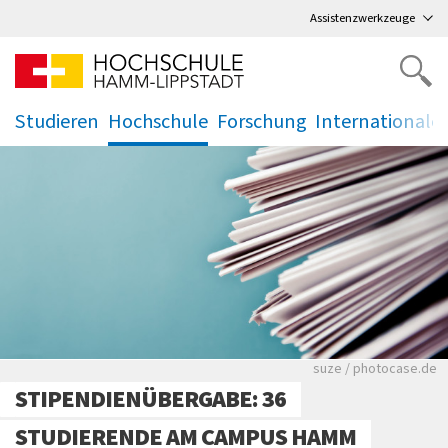
Direkt
zum Hauptmenü
,
zum Inhalt
,
Assistenzwerkzeuge
Studieren
Hochschule
Forschung
Internationale
.
.
.
.
Viele Zeitungen.
suze / photocase.de
STIPENDIENÜBERGABE: 36
STUDIERENDE AM CAMPUS HAMM