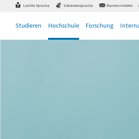
Direkt
zum Hauptmenü
,
zum Inhalt
,
Leichte Sprache
Gebärdensprache
Barriere melden
Studieren
Hochschule
Forschung
Intern
.
.
.
.