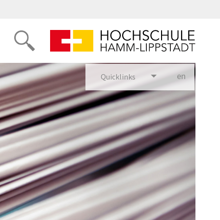
en
glish
Quicklinks