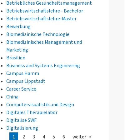
Betriebliches Gesundheitsmanagement
Betriebswirtschaftslehre - Bachelor
Betriebswirtschaftslehre-Master
Bewerbung
Biomedizinische Technologie
Biomedizinisches Management und
Marketing
Brasilien
Business and Systems Engineering
Campus Hamm
Campus Lippstadt
Career Service
China
Computervisualistik und Design
Digitales Therapielabor
Digitalise SWF
Digitalisierung
1
2
3
4
5
6
weiter