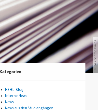
suze / photocase.de
Viele Zeitungen.
Kategorien
HSHL-Blog
Interne News
News
News aus den Studiengängen