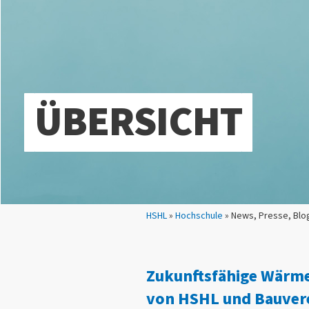
ÜBERSICHT
Sie sind hier:
HSHL
»
Hochschule
» News, Presse, Blo
Zukunftsfähige Wärme
von HSHL und Bauvere