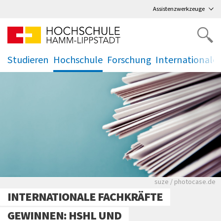
Direkt
zum Hauptmenü
,
zum Inhalt
,
Assistenzwerkzeuge
Studieren
Hochschule
Forschung
Internationale
.
.
.
.
Viele Zeitungen.
suze / photocase.de
INTERNATIONALE FACHKRÄFTE
GEWINNEN: HSHL UND