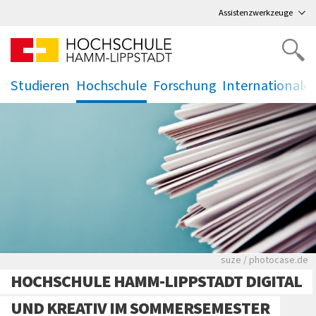
Direkt
zum Hauptmenü
,
zum Inhalt
,
Assistenzwerkzeuge
Studieren
Hochschule
Forschung
Internationale
.
.
.
.
Viele Zeitungen.
suze / photocase.de
HOCHSCHULE HAMM-LIPPSTADT DIGITAL
UND KREATIV IM SOMMERSEMESTER