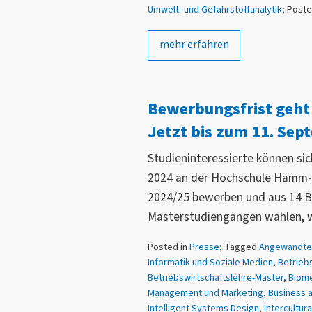
Umwelt- und Gefahrstoffanalytik
; Poste
mehr erfahren
Bewerbungsfrist geht 
Jetzt bis zum 11. Se
Studieninteressierte können si
2024 an der Hochschule Hamm-L
2024/25 bewerben und aus 14 B
Masterstudiengängen wählen, wo
Posted in
Presse
; Tagged
Angewandte 
Informatik und Soziale Medien
,
Betriebs
Betriebswirtschaftslehre-Master
,
Biome
Management und Marketing
,
Business 
Intelligent Systems Design
,
Intercultur