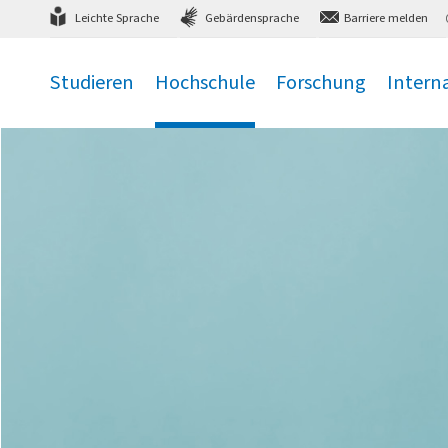
Direkt
zum Hauptmenü
,
zum Inhalt
,
Leichte Sprache
Gebärdensprache
Barriere melden
Studieren
Hochschule
Forschung
Intern
.
.
.
.