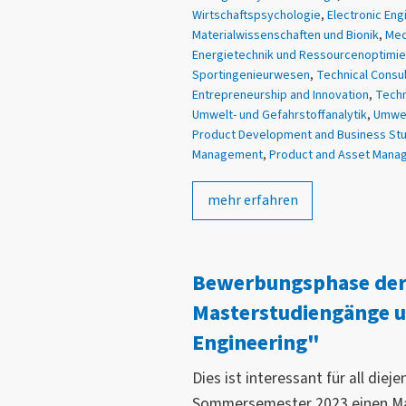
Wirtschaftspsychologie
,
Electronic Eng
Materialwissenschaften und Bionik
,
Mec
Energietechnik und Ressourcenoptimi
Sportingenieurwesen
,
Technical Consu
Entrepreneurship and Innovation
,
Techn
Umwelt- und Gefahrstoffanalytik
,
Umwel
Product Development and Business St
Management
,
Product and Asset Mana
mehr erfahren
Bewerbungsphase der
Masterstudiengänge u
Engineering"
Dies ist interessant für all diej
Sommersemester 2023 einen Ma