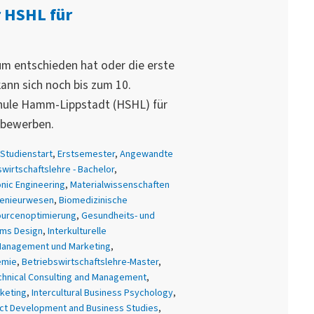
 HSHL für
ium entschieden hat oder die erste
ann sich noch bis zum 10.
hule Hamm-Lippstadt (HSHL) für
 bewerben.
Studienstart
,
Erstsemester
,
Angewandte
wirtschaftslehre - Bachelor
,
onic Engineering
,
Materialwissenschaften
genieurwesen
,
Biomedizinische
ourcenoptimierung
,
Gesundheits- und
ems Design
,
Interkulturelle
Management und Marketing
,
emie
,
Betriebswirtschaftslehre-Master
,
hnical Consulting and Management
,
keting
,
Intercultural Business Psychology
,
ct Development and Business Studies
,