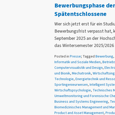
Bewerbungsphase der
Spätentschlossene
Wer sich jetzt erst für ein Stud
Bewerbungsfrist verpasst hat, k
September 2025 an der Hochsc
das Wintersemester 2025/2026
Posted in
Presse
; Tagged
Bewerbung
,
Informatik und Soziale Medien
,
Betriebs
Computervisualistik und Design
,
Electr
und Bionik
,
Mechatronik
,
Wirtschaftsin
Technologie
,
Energietechnik und Ress
Sportingenieurwesen
,
Intelligent Syst
Wirtschaftspsychologie
,
Technisches 
Umweltmonitoring und Forensische Ch
Business and Systems Engineering
,
Tec
Biomedizinisches Management und Mar
Product and Asset Management
,
Produ