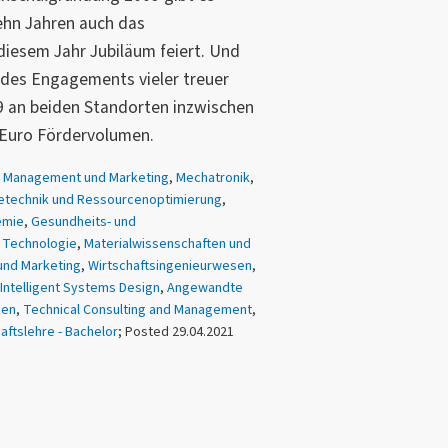
ehn Jahren auch das
 diesem Jahr Jubiläum feiert. Und
des Engagements vieler treuer
009 an beiden Standorten inzwischen
n Euro Fördervolumen.
 Management und Marketing
,
Mechatronik
,
etechnik und Ressourcenoptimierung
,
emie
,
Gesundheits- und
 Technologie
,
Materialwissenschaften und
und Marketing
,
Wirtschaftsingenieurwesen
,
Intelligent Systems Design
,
Angewandte
ien
,
Technical Consulting and Management
,
aftslehre - Bachelor
; Posted 29.04.2021