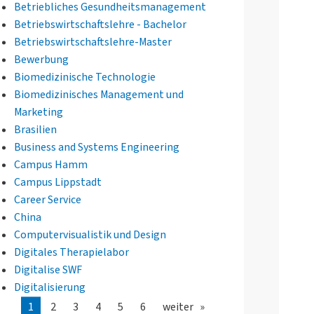
Betriebliches Gesundheitsmanagement
Betriebswirtschaftslehre - Bachelor
Betriebswirtschaftslehre-Master
Bewerbung
Biomedizinische Technologie
Biomedizinisches Management und
Marketing
Brasilien
Business and Systems Engineering
Campus Hamm
Campus Lippstadt
Career Service
China
Computervisualistik und Design
Digitales Therapielabor
Digitalise SWF
Digitalisierung
1
2
3
4
5
6
weiter