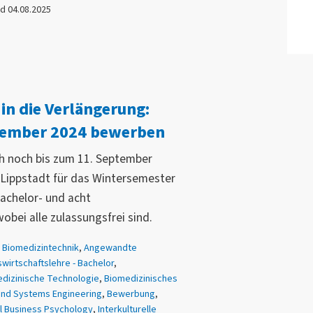
d 04.08.2025
in die Verlängerung:
ptember 2024 bewerben
ch noch bis zum 11. September
ippstadt für das Wintersemester
achelor- und acht
bei alle zulassungsfrei sind.
Biomedizintechnik
,
Angewandte
wirtschaftslehre - Bachelor
,
dizinische Technologie
,
Biomedizinisches
and Systems Engineering
,
Bewerbung
,
al Business Psychology
,
Interkulturelle