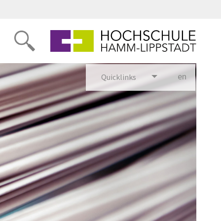
en
glish
Quicklinks