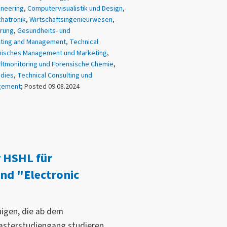
ineering
,
Computervisualistik und Design
,
hatronik
,
Wirtschaftsingenieurwesen
,
erung
,
Gesundheits- und
lting and Management
,
Technical
isches Management und Marketing
,
tmonitoring und Forensische Chemie
,
udies
,
Technical Consulting und
gement
; Posted 09.08.2024
 HSHL für
nd "Electronic
enigen, die ab dem
sterstudiengang studieren