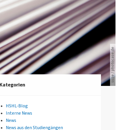
suze / photocase.de
Viele Zeitungen.
Kategorien
HSHL-Blog
Interne News
News
News aus den Studiengängen