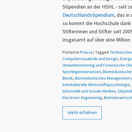
Stipendien an der HSHL - seit z
Deutschlandstipendium
, das in
so kommt die Hochschule dank 
Stifterinnen und Stifter seit 2
insgesamt auf über eine Millio
Posted in
Presse
; Tagged
Technisches
Computervisualistik und Design
,
Energi
Umweltmonitoring und Forensische Ch
Sportingenieurwesen
,
Biomedizinische
Bionik
,
Biomedizinisches Management 
Interkulturelle Wirtschaftspsychologie
,
Informatik und Soziale Medien
,
Stipend
Electronic Engineering
,
Betriebswirtsch
mehr erfahren