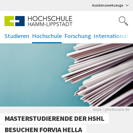
Direkt
zum Hauptmenü
,
zum Inhalt
,
Assistenzwerkzeuge
Studieren
Hochschule
Forschung
Internationale
.
.
.
.
Viele Zeitungen.
suze / photocase.de
MASTERSTUDIERENDE DER HSHL
BESUCHEN FORVIA HELLA