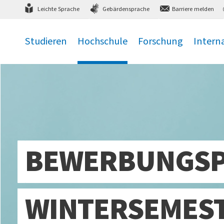
Direkt
zum Hauptmenü
,
zum Inhalt
,
Leichte Sprache
Gebärdensprache
Barriere melden
Studieren
Hochschule
Forschung
Intern
.
.
.
.
BEWERBUNGSP
WINTERSEMEST