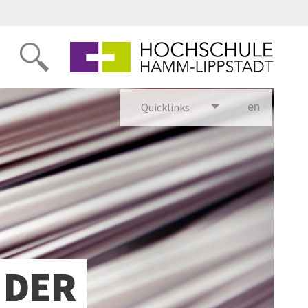
en
glish
Quicklinks
 DER