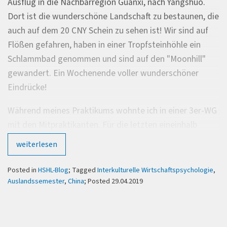
Ausflug in die Nachbarregion Guanxi, nach Yangshuo.
Dort ist die wunderschöne Landschaft zu bestaunen, die
auch auf dem 20 CNY Schein zu sehen ist! Wir sind auf
Flößen gefahren, haben in einer Tropfsteinhöhle ein
Schlammbad genommen und sind auf den "Moonhill"
gewandert. Ein Wochenende voller wunderschöner
Eindrücke!
Während meines Praktikums wohnte ich in einer 3er-WG
mit den Mitpraktikanten. Für die letzten eineinhalb
Monate wechselte ich in eine chinesische Gastfamilie
weiterlesen
mit Kind (Homestay). Glücklicherweise sprachen die
Eltern auch sehr gutes Englisch, was die
Posted in
HSHL-Blog
; Tagged
Interkulturelle Wirtschaftspsychologie
,
Kommunikation doch sehr vereinfachte. Durch das
Auslandssemester
,
China
; Posted 29.04.2019
Leben mit ihnen konnte ich viele Traditionen live
miterleben, die für Chinesen eine große Rolle im Alltag
spielen - wie z. B. das Neujahrsfest oder, dass ich bei