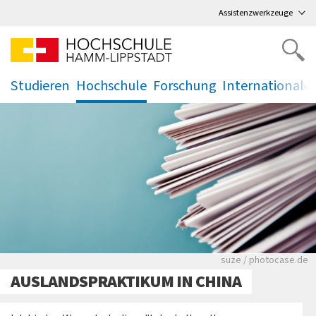
Direkt
zum Hauptmenü
,
zum Inhalt
,
Assistenzwerkzeuge
Studieren
Hochschule
Forschung
Internationale
.
.
.
.
Viele Zeitungen.
suze / photocase.de
AUSLANDSPRAKTIKUM IN CHINA