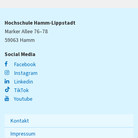
fast jeder Mahlzeit erklärt bekam, für welchen Körperteil
dieses Essen gut sei (laut TCM).
Hochschule Hamm-Lippstadt
Das Essen war generell eines der besten Dinge in China
Marker Allee 76–78
für mich. So vielfältig und lecker - und vor allem günstig,
59063 Hamm
zumindest für uns Ausländer. Eines meiner
Social Media
Lieblingsessen waren wohl die einfachen Baozi (包子) -
gedämpfte und gefüllte Teigtaschen, ähnlich wie
Facebook
Brötchen, und man konnte sie zu jeder Tageszeit essen.
Instagram
Linkedin
Es war ein unglaubliches halbes Jahr, welches ich dort
TikTok
verbracht habe. Danke und auf Wiedersehen! 谢谢，再
Youtube
见！
Ein Beitrag von Ina Wenzel, 6. Semester "
Interkulturelle
Kontakt
Wirtschaftspsychologie
", vom 24.04.2019.
Impressum