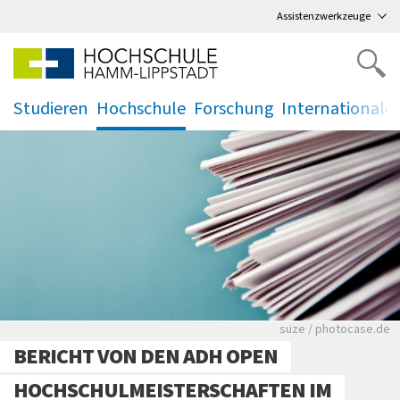
Direkt
zum Hauptmenü
,
zum Inhalt
,
Assistenzwerkzeuge
Studieren
Hochschule
Forschung
Internationale
.
.
.
.
Viele Zeitungen.
suze / photocase.de
BERICHT VON DEN ADH OPEN
HOCHSCHULMEISTERSCHAFTEN IM