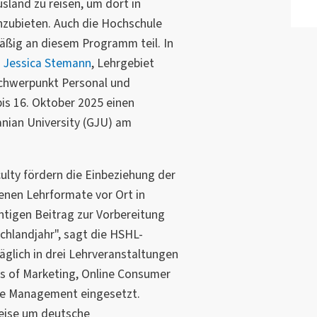
sland zu reisen, um dort in
nzubieten. Auch die Hochschule
ßig an diesem Programm teil. In
r. Jessica Stemann
, Lehrgebiet
Schwerpunkt Personal und
bis 16. Oktober 2025 einen
nian University (GJU) am
culty fördern die Einbeziehung der
enen Lehrformate vor Ort in
htigen Beitrag zur Vorbereitung
chlandjahr", sagt die HSHL-
täglich in drei Lehrveranstaltungen
s of Marketing, Online Consumer
e Management eingesetzt.
weise um deutsche