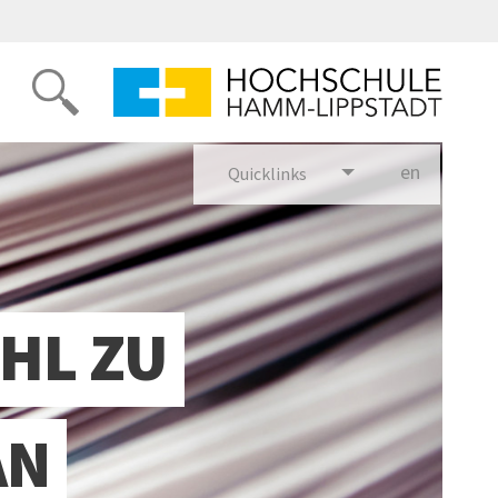
en
glish
Quicklinks
HL ZU
AN