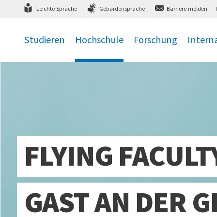
Direkt
zum Hauptmenü
,
zum Inhalt
,
Leichte Sprache
Gebärdensprache
Barriere melden
Studieren
Hochschule
Forschung
Intern
.
.
.
.
FLYING FACUL
GAST AN DER 