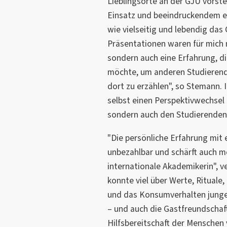
Lieblingsorte an der GJU vorstel
Einsatz und beeindruckendem er
wie vielseitig und lebendig das
Präsentationen waren für mich n
sondern auch eine Erfahrung, d
möchte, um anderen Studierend
dort zu erzählen", so Stemann. I
selbst einen Perspektivwechsel z
sondern auch den Studierenden 
"Die persönliche Erfahrung mit e
unbezahlbar und schärft auch me
internationale Akademikerin", v
konnte viel über Werte, Rituale
und das Konsumverhalten junger
– und auch die Gastfreundschaft
Hilfsbereitschaft der Menschen 