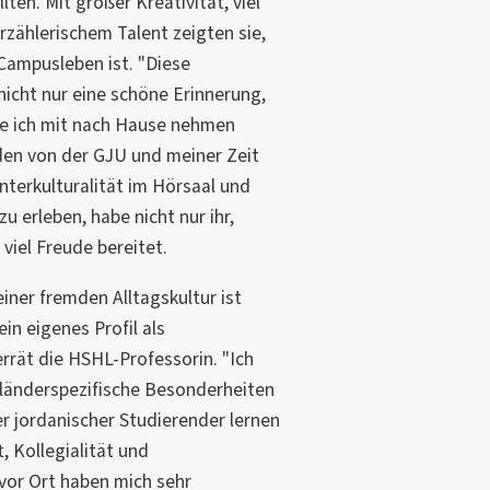
lten. Mit großer Kreativität, viel
zählerischem Talent zeigten sie,
 Campusleben ist. "Diese
icht nur eine schöne Erinnerung,
ie ich mit nach Hause nehmen
en von der GJU und meiner Zeit
nterkulturalität im Hörsaal und
u erleben, habe nicht nur ihr,
viel Freude bereitet.
iner fremden Alltagskultur ist
in eigenes Profil als
errät die HSHL-Professorin. "Ich
, länderspezifische Besonderheiten
 jordanischer Studierender lernen
, Kollegialität und
vor Ort haben mich sehr