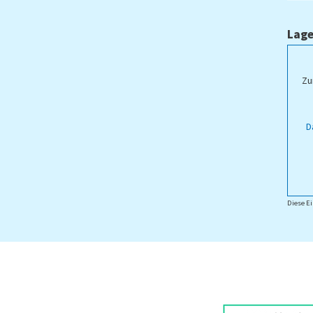
Lage
ampus Lippstadt
Zu
D
Diese Ei