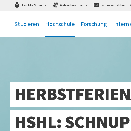
Direkt
zum Hauptmenü
,
zum Inhalt
,
Leichte Sprache
Gebärdensprache
Barriere melden
Studieren
Hochschule
Forschung
Intern
.
.
.
.
HERBSTFERIEN
HSHL: SCHNUP