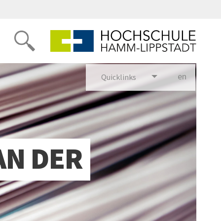
en
glish
Quicklinks
AN DER