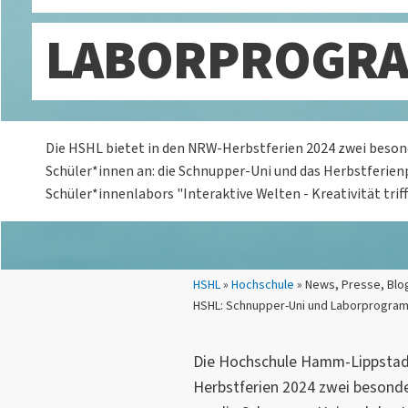
LABORPROGR
Die HSHL bietet in den NRW-Herbstferien 2024 zwei beso
Schüler*innen an: die Schnupper-Uni und das Herbstferie
Schüler*innenlabors "Interaktive Welten - Kreativität triff
Sie sind hier:
HSHL
»
Hochschule
» News, Presse, Blo
HSHL: Schnupper-Uni und Laborprogra
Die Hochschule Hamm-Lippstadt
Herbstferien 2024 zwei besond