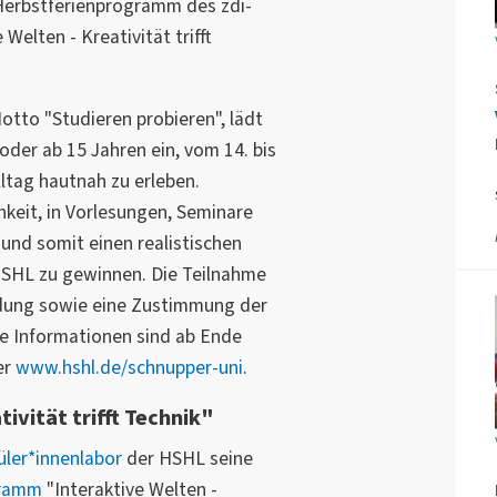
Herbstferienprogramm des zdi-
Welten - Kreativität trifft
otto "Studieren probieren", lädt
oder ab 15 Jahren ein, vom 14. bis
ltag hautnah zu erleben.
keit, in Vorlesungen, Seminare
nd somit einen realistischen
 HSHL zu gewinnen. Die Teilnahme
ldung sowie eine Zustimmung der
e Informationen sind ab Ende
er
www.hshl.de/schnupper-uni
.
tivität trifft Technik"
üler*innenlabor
der HSHL seine
gramm
"Interaktive Welten -