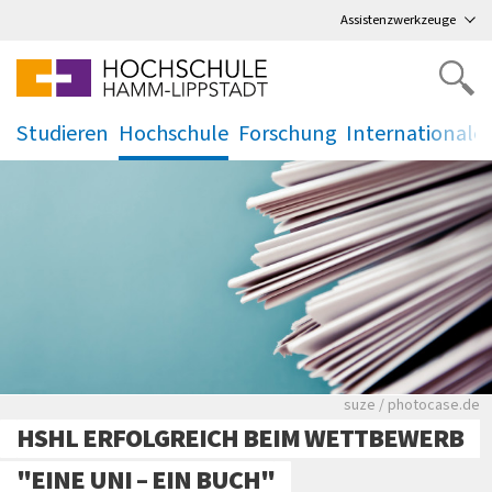
Direkt
zum Hauptmenü
,
zum Inhalt
,
Assistenzwerkzeuge
Studieren
Hochschule
Forschung
Internationale
.
.
.
.
Viele Zeitungen.
suze / photocase.de
HSHL ERFOLGREICH BEIM WETTBEWERB
"EINE UNI – EIN BUCH"