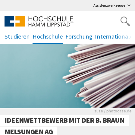
Direkt
zum Hauptmenü
,
zum Inhalt
,
Assistenzwerkzeuge
Studieren
Hochschule
Forschung
Internationale
.
.
.
.
Viele Zeitungen.
suze / photocase.de
IDEENWETTBEWERB MIT DER B. BRAUN
MELSUNGEN AG