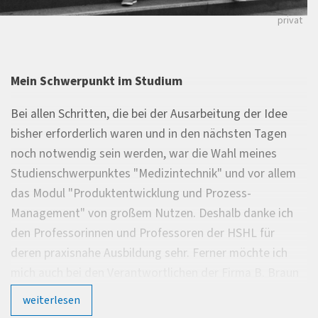
privat
Mein Schwerpunkt im Studium
Bei allen Schritten, die bei der Ausarbeitung der Idee
bisher erforderlich waren und in den nächsten Tagen
noch notwendig sein werden, war die Wahl meines
Studienschwerpunktes "Medizintechnik" und vor allem
das Modul "Produktentwicklung und Prozess-
Management" von großem Nutzen. Deshalb danke ich
den Professorinnen und Professoren der HSHL für
deren praxisnahe Ausbildung sehr. Ferner möchte ich
mich auch bei den Verantwortlichen der Firma B. Braun
bedanken, die mir die Teilnahme an dem
weiterlesen
Ideenwettbewerb ermöglicht haben. Es ist eine geniale,