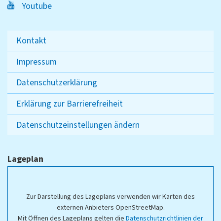
Youtube
PS:
Ich kann allen "Biomedizinische Technologie"-
Kontakt
Studierenden, auf der Suche nach einem geeignetem
Praktikumsplatz, nur empfehlen, sich mit den
Impressum
Ausschreibungen der Firma B. Braun Melsungen AG im
Datenschutzerklärung
Detail zu beschäftigen.
Erklärung zur Barrierefreiheit
Ein Bericht von Franco Teltow, 7. Semester
"
Biomedizinische Technologie
", vom 14.01.2019.
Datenschutzeinstellungen ändern
Lageplan
Zur Darstellung des Lageplans verwenden wir Karten des
externen Anbieters OpenStreetMap.
Mit Öffnen des Lageplans gelten die
Datenschutzrichtlinien der