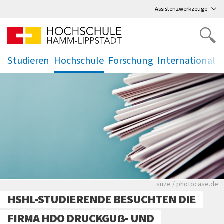
Direkt
zum Hauptmenü
,
zum Inhalt
,
Assistenzwerkzeuge
Studieren
Hochschule
Forschung
Internationale
.
.
.
.
Viele Zeitungen.
suze / photocase.de
HSHL-STUDIERENDE BESUCHTEN DIE
FIRMA HDO DRUCKGUẞ- UND