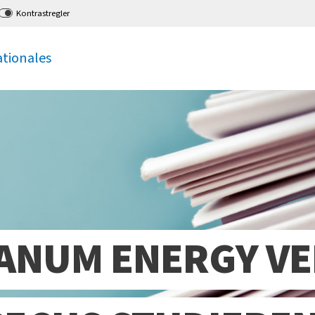
Kontrastregler
ationales
ANUM ENERGY V