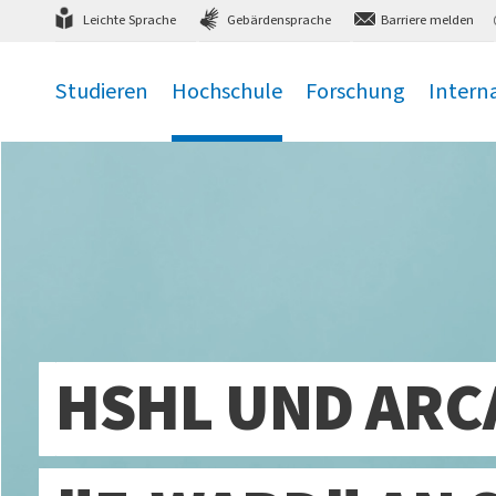
Direkt
zum Hauptmenü
,
zum Inhalt
,
Leichte Sprache
Gebärdensprache
Barriere melden
Studieren
Hochschule
Forschung
Intern
.
.
.
.
HSHL UND ARC