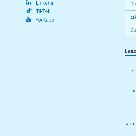
Linkedin
Da
TikTok
Er
Youtube
Da
Lage
ampus Lippstadt
Zu
D
Diese Ei