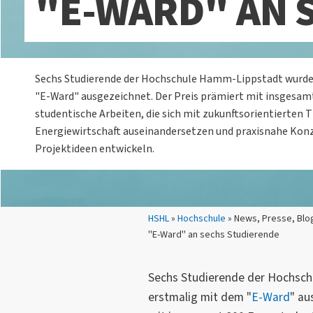
"E-WARD" AN 
Sechs Studierende der Hochschule Hamm-Lippstadt wurde
"E-Ward" ausgezeichnet. Der Preis prämiert mit insgesam
studentische Arbeiten, die sich mit zukunftsorientierten
Energiewirtschaft auseinandersetzen und praxisnahe Kon
Projektideen entwickeln.
Sie sind hier:
HSHL
»
Hochschule
» News, Presse, Blo
"E-Ward" an sechs Studierende
Sechs Studierende der Hochsc
erstmalig mit dem "
E-Ward
" au