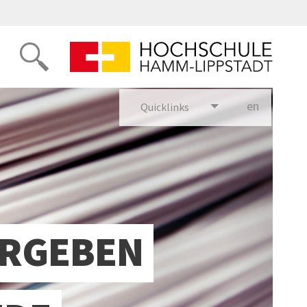
en
glish
Quicklinks
ERGEBEN