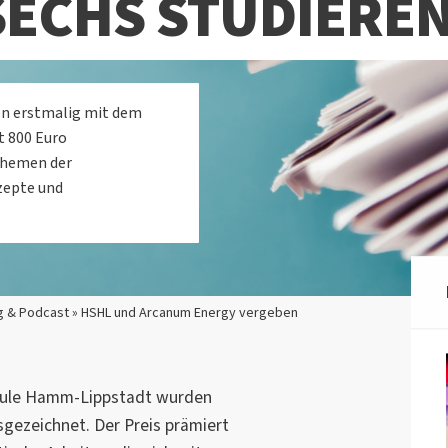
SECHS STUDIERE
n erstmalig mit dem
t 800 Euro
 Themen der
zepte und
g & Podcast » HSHL und Arcanum Energy vergeben
hule Hamm-Lippstadt wurden
sgezeichnet. Der Preis prämiert