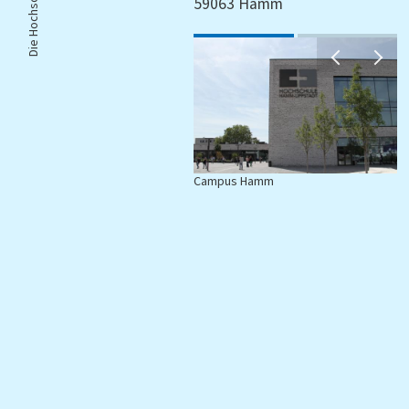
Die Hochschule |
59063 Hamm
Campus Hamm
C