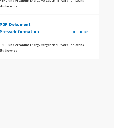
HSHL und Arcanum Energy vergeben "E-Ward" an sechs
Studierende
PDF-Dokument
Presseinformation
[PDF | 189 KB]
HSHL und Arcanum Energy vergeben "E-Ward" an sechs
Studierende