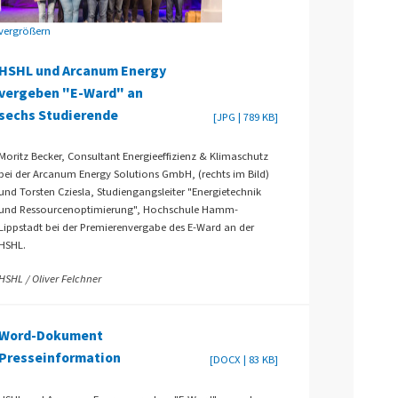
vergrößern
HSHL und Arcanum Energy
vergeben "E-Ward" an
sechs Studierende
[JPG | 789 KB]
Moritz Becker, Consultant Energieeffizienz & Klimaschutz
bei der Arcanum Energy Solutions GmbH, (rechts im Bild)
und Torsten Cziesla, Studiengangsleiter "Energietechnik
und Ressourcenoptimierung", Hochschule Hamm-
Lippstadt bei der Premierenvergabe des E-Ward an der
HSHL.
HSHL / Oliver Felchner
Word-Dokument
Presseinformation
[DOCX | 83 KB]