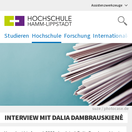
Direkt
zum Hauptmenü
,
zum Inhalt
,
Assistenzwerkzeuge
Studieren
Hochschule
Forschung
Internationale
.
.
.
.
Viele Zeitungen.
suze / photocase.de
INTERVIEW MIT DALIA DAMBRAUSKIENĖ