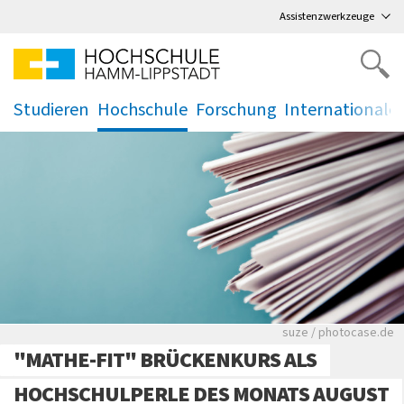
Direkt
zum Hauptmenü
,
zum Inhalt
,
Assistenzwerkzeuge
Studieren
Hochschule
Forschung
Internationale
.
.
.
.
Viele Zeitungen.
suze / photocase.de
"MATHE-FIT" BRÜCKENKURS ALS
HOCHSCHULPERLE DES MONATS AUGUST