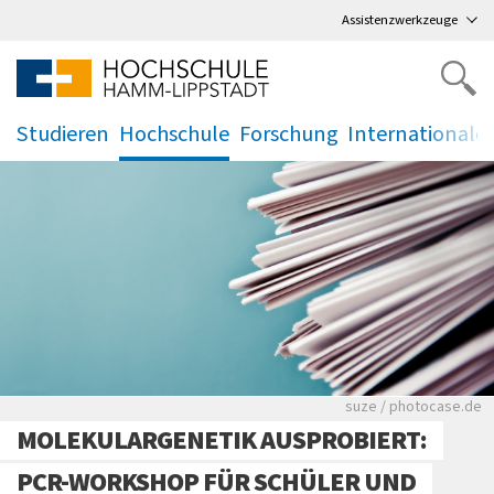
Direkt
zum Hauptmenü
,
zum Inhalt
,
Assistenzwerkzeuge
Studieren
Hochschule
Forschung
Internationale
.
.
.
.
Viele Zeitungen.
suze / photocase.de
MOLEKULARGENETIK AUSPROBIERT:
PCR-WORKSHOP FÜR SCHÜLER UND