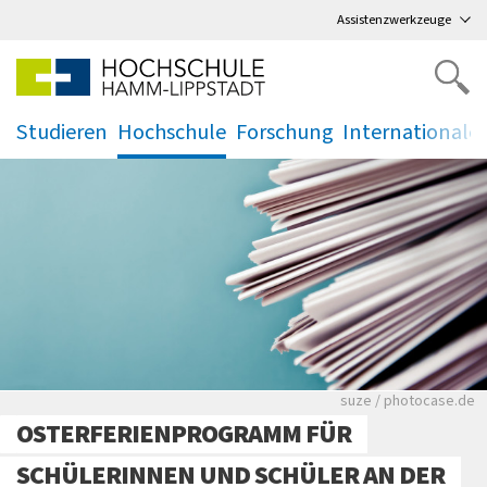
Direkt
zum Hauptmenü
,
zum Inhalt
,
Assistenzwerkzeuge
Studieren
Hochschule
Forschung
Internationale
.
.
.
.
Viele Zeitungen.
suze / photocase.de
OSTERFERIENPROGRAMM FÜR
SCHÜLERINNEN UND SCHÜLER AN DER