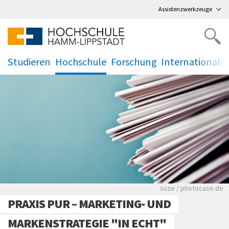
Direkt
zum Hauptmenü
,
zum Inhalt
,
Assistenzwerkzeuge
Studieren
Hochschule
Forschung
Internationale
.
.
.
.
Viele Zeitungen.
suze / photocase.de
PRAXIS PUR – MARKETING- UND
MARKENSTRATEGIE "IN ECHT"