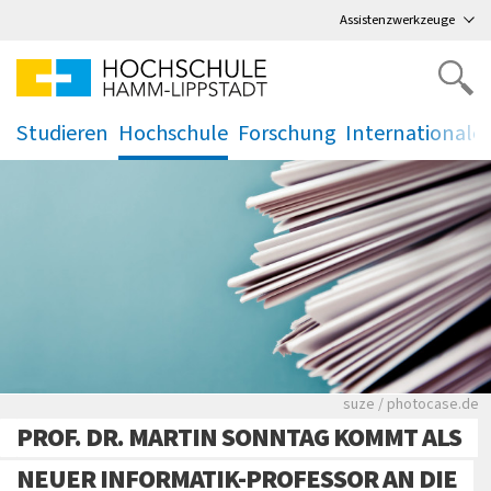
Direkt
zum Hauptmenü
,
zum Inhalt
,
Assistenzwerkzeuge
Studieren
Hochschule
Forschung
Internationale
.
.
.
.
Viele Zeitungen.
suze / photocase.de
PROF. DR. MARTIN SONNTAG KOMMT ALS
NEUER INFORMATIK-PROFESSOR AN DIE