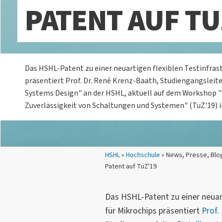
PATENT AUF TU
Das HSHL-Patent zu einer neuartigen flexiblen Testinfrast
präsentiert Prof. Dr. René Krenz-Baath, Studiengangsleite
Systems Design" an der HSHL, aktuell auf dem Workshop
Zuverlässigkeit von Schaltungen und Systemen" (TuZ'19) 
Sie sind hier:
HSHL
»
Hochschule
» News, Presse, Blog
Patent auf TuZ'19
Das HSHL-Patent zu einer neuart
für Mikrochips präsentiert
Prof.