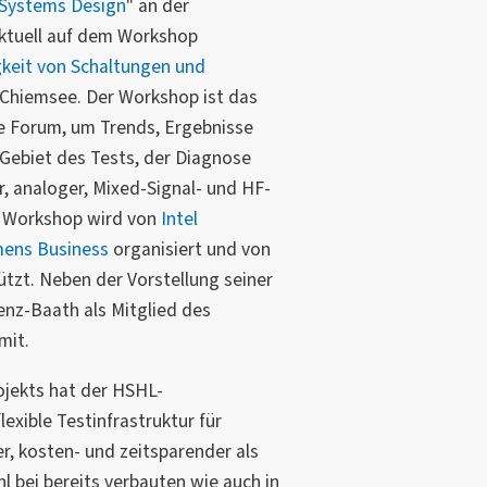
t Systems Design
" an der
ktuell auf dem Workshop
keit von Schaltungen und
m Chiemsee. Der Workshop ist das
 Forum, um Trends, Ergebnisse
Gebiet des Tests, der Diagnose
r, analoger, Mixed-Signal- und HF-
r Workshop wird von
Intel
mens Business
organisiert und von
tzt. Neben der Vorstellung seiner
enz-Baath als Mitglied des
mit.
jekts hat der HSHL-
lexible Testinfrastruktur für
r, kosten- und zeitsparender als
l bei bereits verbauten wie auch in