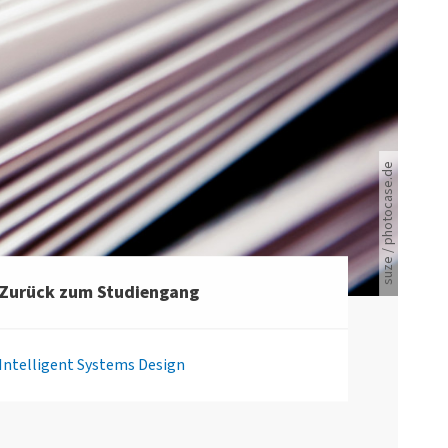
suze / photocase.de
Viele Zeitungen.
Zurück zum Studiengang
Intelligent Systems Design