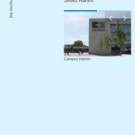
Die Hochschule |
59063 Hamm
Campus Hamm
C