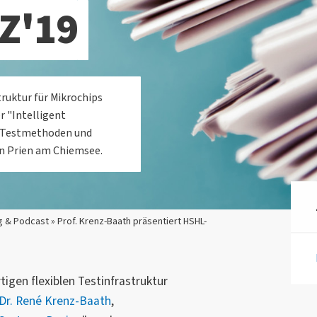
Z'19
ruktur für Mikrochips
r "Intelligent
 "Testmethoden und
in Prien am Chiemsee.
 & Podcast » Prof. Krenz-Baath präsentiert HSHL-
igen flexiblen Testinfrastruktur
 Dr. René Krenz-Baath
,