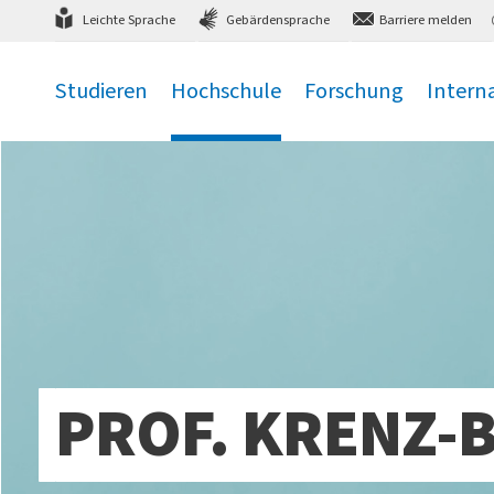
Direkt
zum Hauptmenü
,
zum Inhalt
,
Leichte Sprache
Gebärdensprache
Barriere melden
Studieren
Hochschule
Forschung
Intern
.
.
.
.
PROF. KRENZ-