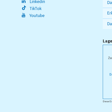
Linkedin
Da
TikTok
Er
Youtube
Da
Lage
ampus Lippstadt
Zu
D
Diese Ei