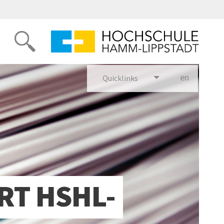
en
glish
Quicklinks
RT HSHL-