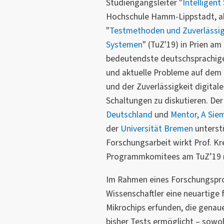
Studiengangsleiter "
Intelligen
Hochschule Hamm-Lippstadt, a
"
Testmethoden und Zuverlässig
Systemen
" (TuZ'19) in Prien a
bedeutendste deutschsprachige
und aktuelle Probleme auf dem 
und der Zuverlässigkeit digitale
Schaltungen zu diskutieren. De
Deutschland
und
Mentor, A Sie
der
Universität Bremen
unterstü
Forschungsarbeit wirkt Prof. Kr
Programmkomitees am TuZ’19 
Im Rahmen eines Forschungspro
Wissenschaftler eine neuartige f
Mikrochips erfunden, die genaue
bisher Tests ermöglicht – sowoh