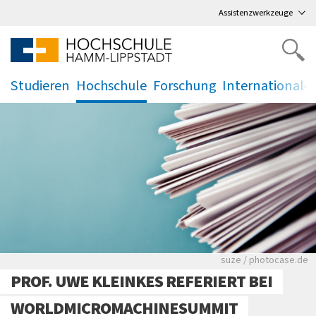
Direkt
zum Hauptmenü
,
zum Inhalt
,
Assistenzwerkzeuge
Studieren
Hochschule
Forschung
Internationale
.
.
.
.
Viele Zeitungen.
suze / photocase.de
PROF. UWE KLEINKES REFERIERT BEI
WORLDMICROMACHINESUMMIT