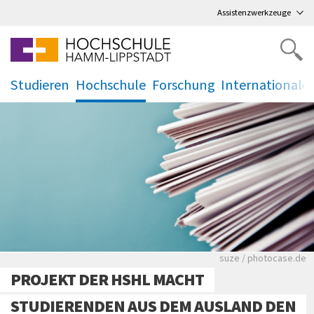
Direkt
zum Hauptmenü
,
zum Inhalt
,
Assistenzwerkzeuge
Studieren
Hochschule
Forschung
Internationale
.
.
.
.
Viele Zeitungen.
suze / photocase.de
PROJEKT DER HSHL MACHT
STUDIERENDEN AUS DEM AUSLAND DEN