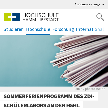
Direkt
zum Hauptmenü
,
zum Inhalt
,
Assistenzwerkzeuge
Studieren
Hochschule
Forschung
Internationale
.
.
.
.
Viele Zeitungen.
suze / photocase.de
SOMMERFERIENPROGRAMM DES ZDI-
SCHÜLERLABORS AN DER HSHL