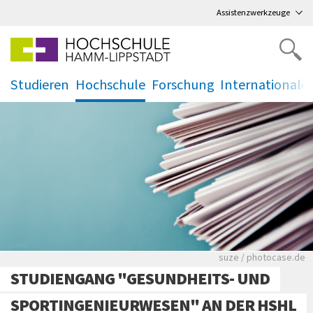
Direkt
zum Hauptmenü
,
zum Inhalt
,
Assistenzwerkzeuge
Studieren
Hochschule
Forschung
Internationale
.
.
.
.
Viele Zeitungen.
suze / photocase.de
STUDIENGANG "GESUNDHEITS- UND
SPORTINGENIEURWESEN" AN DER HSHL