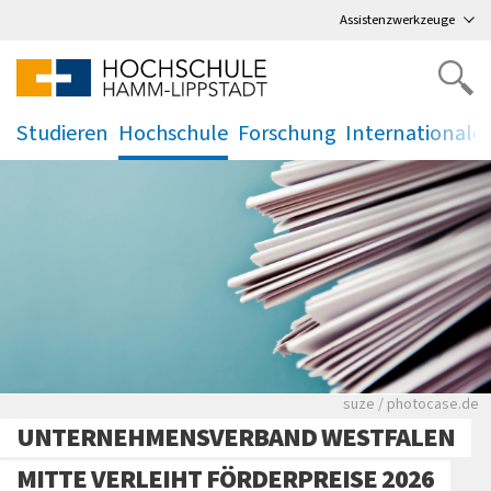
Direkt
zum Hauptmenü
,
zum Inhalt
,
Assistenzwerkzeuge
Studieren
Hochschule
Forschung
Internationale
.
.
.
.
Viele Zeitungen.
suze / photocase.de
UNTERNEHMENSVERBAND WESTFALEN
MITTE VERLEIHT FÖRDERPREISE 2026