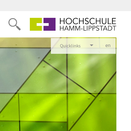
en
glish
Quicklinks