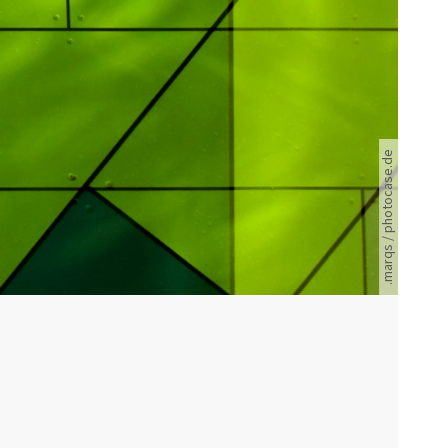
Farbige Felder in Grün- und Gelbtönen bilden geometrische Formen.
.marqs / photocase.de