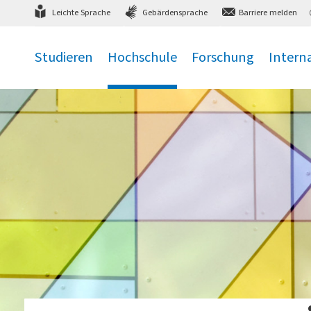
Direkt
zum Hauptmenü
,
zum Inhalt
,
Leichte Sprache
Gebärdensprache
Barriere melden
Studieren
Hochschule
Forschung
Intern
.
.
.
.