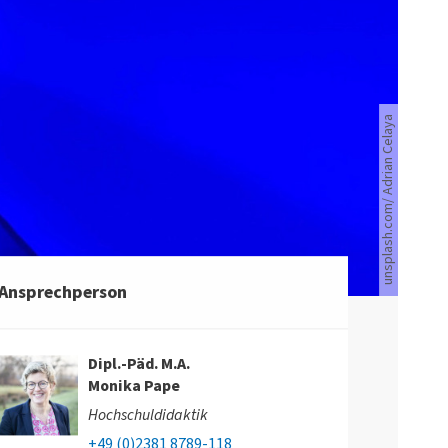
unsplash.com/ Adrian Celaya
Blaue Wände und Tür.
Ansprechperson
Dipl.-Päd. M.A.
Monika Pape
Hochschuldidaktik
+49 (0)2381 8789-118