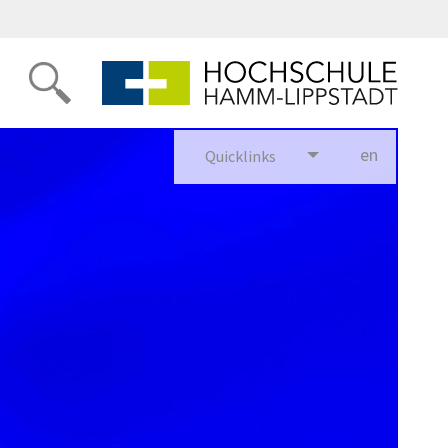
en
glish
Quicklinks