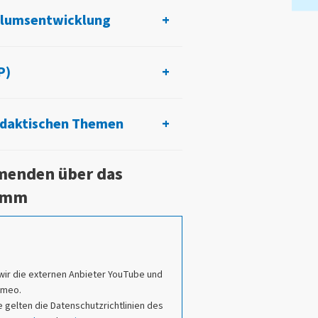
ulumsentwicklung
P)
idaktischen Themen
hmenden über das
ramm
wir die externen Anbieter YouTube und
imeo.
 gelten die Datenschutzrichtlinien des