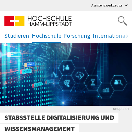
Direkt
zum Hauptmenü
,
zum Inhalt
,
Assistenzwerkzeuge
Studieren
Hochschule
Forschung
Internationale
.
.
.
.
Links si
unsplash
STABSSTELLE DIGITALISIERUNG UND
WISSENSMANAGEMENT