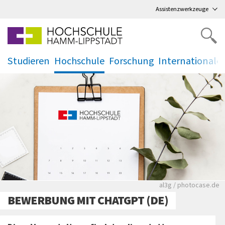
Direkt
zum Hauptmenü
,
zum Inhalt
,
Assistenzwerkzeuge
Studieren
Hochschule
Forschung
Internationale
.
.
.
.
Rote leere Sitzre
al3g / photocase.de
BEWERBUNG MIT CHATGPT (DE)