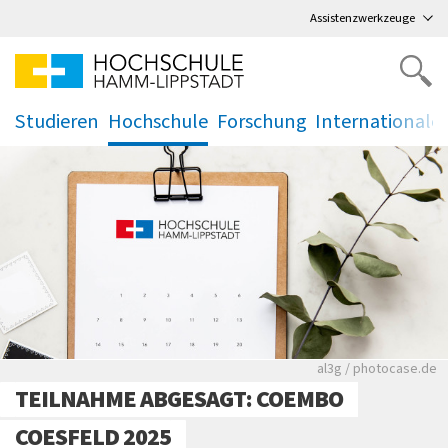
Direkt
zum Hauptmenü
,
zum Inhalt
,
Assistenzwerkzeuge
Studieren
Hochschule
Forschung
Internationale
.
.
.
.
Rote leere Sitzre
al3g / photocase.de
TEILNAHME ABGESAGT: COEMBO
COESFELD 2025