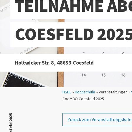
TEILNAHME AB
COESFELD 202
Holtwicker Str. 8, 48653 Coesfeld
Sie sind hier:
HSHL
»
Hochschule
» Veranstaltungen »
CoeMBO Coesfeld 2025
Zurück zum Veranstaltungskale