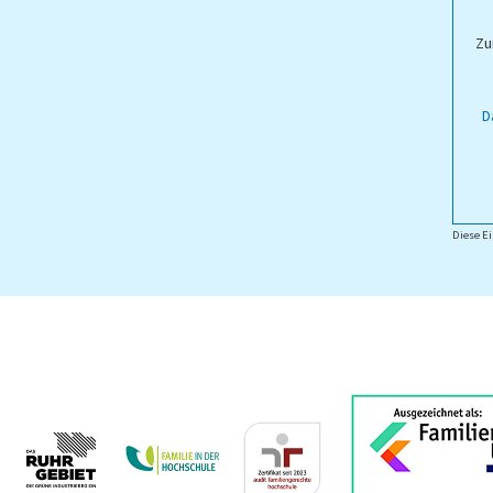
ampus Lippstadt
Zu
D
Diese Ei