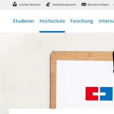
Direkt
zum Hauptmenü
,
zum Inhalt
,
Leichte Sprache
Gebärdensprache
Barriere melden
Studieren
Hochschule
Forschung
Intern
.
.
.
.