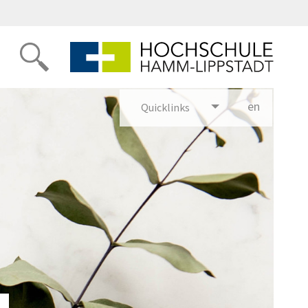
en
glish
Quicklinks