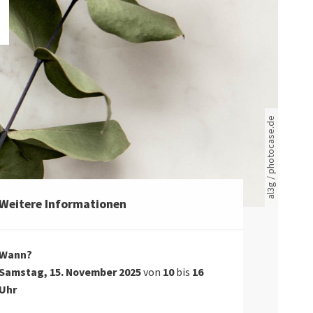
Rote leere Sitzreihen
al3g / photocase.de
Weitere Informationen
Wann?
Samstag, 15. November 2025
von
10
bis
16
Uhr