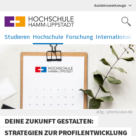
Direkt
zum Hauptmenü
,
zum Inhalt
,
Assistenzwerkzeuge
Studieren
Hochschule
Forschung
Internationale
.
.
.
.
Rote leere Sitzre
al3g / photocase.de
DEINE ZUKUNFT GESTALTEN:
STRATEGIEN ZUR PROFILENTWICKLUNG